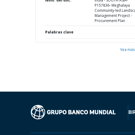
Nom. del doc.
India - SOUTH ASIA-
P157836- Meghalaya
Community-led Landsc
Management Project -
Procurement Plan
Palabras clave
Vea más
BI