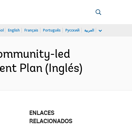
ñol
English
Français
Português
Русский
العربية
ommunity-led
t Plan (Inglés)
ENLACES
RELACIONADOS