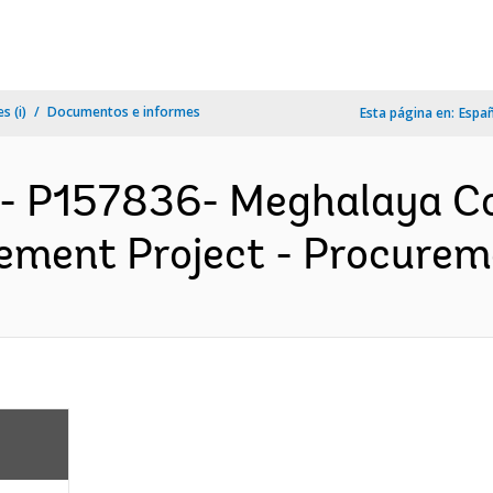
s (i)
Documentos e informes
Esta página en:
Espa
A- P157836- Meghalaya C
ent Project - Procuremen