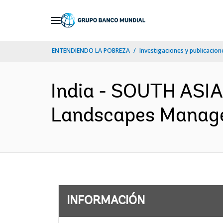
Skip
to
Main
ENTENDIENDO LA POBREZA
Investigaciones y publicacione
Navigation
India - SOUTH ASI
Landscapes Managem
INFORMACIÓN