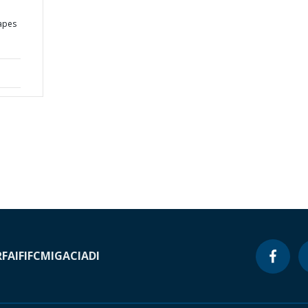
apes
RF
AIF
IFC
MIGA
CIADI