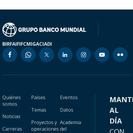
BIRF
AIF
IFC
MIGA
CIADI
Quiénes
Países
Eventos
MANT
somos
AL
Temas
Datos
Noticias
DÍA
Proyectos y
Academia
Carreras
operaciones
del
CON