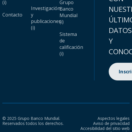
(i)
Grupo
NUEST
Investigación
Banco
Contacto
y
Mundial
ÚLTIM
publicaciones
(i)
(i)
DATOS
Sistema
Y
de
calificación
CONOC
(i)
Inscr
© 2025 Grupo Banco Mundial.
Aspectos legales
Reservados todos los derechos.
Aviso de privacidad
Accesibilidad del sitio web