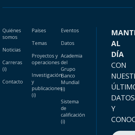
Quiénes
Países
Eventos
MANT
somos
AL
Temas
Datos
Noticias
DÍA
Proyectos y
Academia
Carreras
operaciones
del
CON
(i)
Grupo
NUEST
Investigación
Banco
Contacto
y
Mundial
ÚLTIM
publicaciones
(i)
(i)
DATOS
Sistema
Y
de
calificación
CONOC
(i)