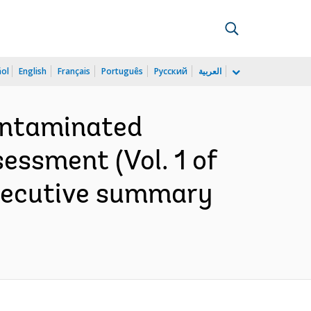
ñol
English
Français
Português
Русский
العربية
ontaminated
essment (Vol. 1 of
executive summary