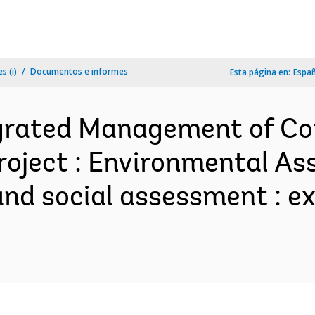
s (i)
Documentos e informes
Esta página en:
Espa
egrated Management of C
roject : Environmental Ass
 and social assessment : 