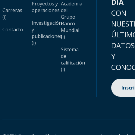
DÍA
Proyectos y
Academia
Carreras
operaciones
del
CON
(i)
Grupo
NUEST
Investigación
Banco
Contacto
y
Mundial
ÚLTIM
publicaciones
(i)
(i)
DATOS
Sistema
Y
de
calificación
CONOC
(i)
Inscr