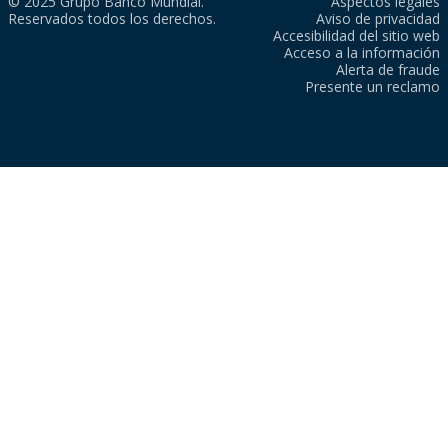
© 2025 Grupo Banco Mundial.
Aspectos legales
Reservados todos los derechos.
Aviso de privacidad
Accesibilidad del sitio web
Acceso a la información
Alerta de fraude
Presente un reclamo