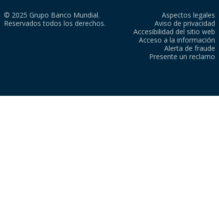
© 2025 Grupo Banco Mundial.
Aspectos legales
Reservados todos los derechos.
Aviso de privacidad
Accesibilidad del sitio web
Acceso a la información
Alerta de fraude
Presente un reclamo