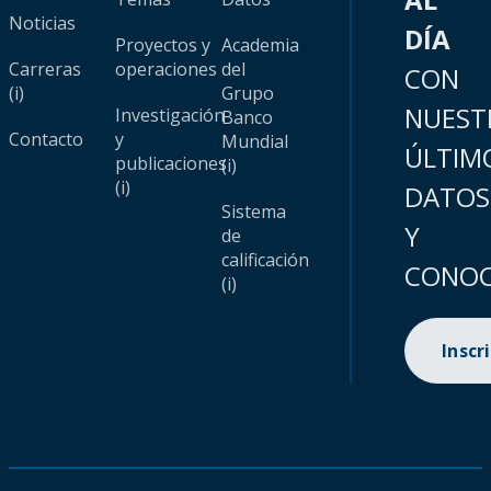
Noticias
DÍA
Proyectos y
Academia
Carreras
operaciones
del
CON
(i)
Grupo
NUEST
Investigación
Banco
Contacto
y
Mundial
ÚLTIM
publicaciones
(i)
(i)
DATOS
Sistema
Y
de
calificación
CONOC
(i)
Inscr