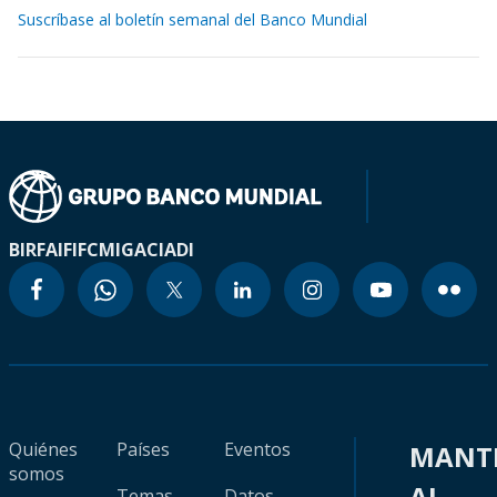
Suscríbase al boletín semanal del Banco Mundial
BIRF
AIF
IFC
MIGA
CIADI
Quiénes
Países
Eventos
MANT
somos
AL
Temas
Datos