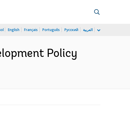
ñol
English
Français
Português
Русский
العربية
elopment Policy