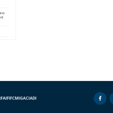
ness
nt
RF
AIF
IFC
MIGA
CIADI