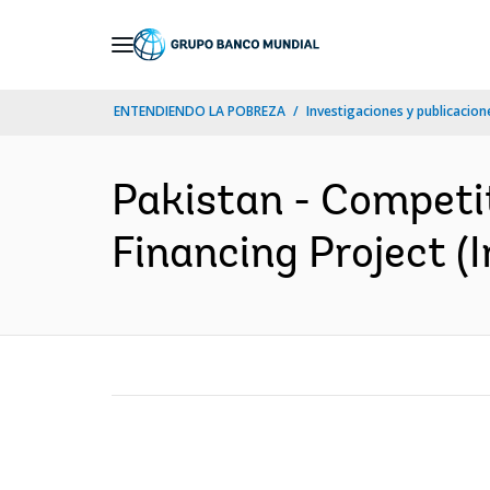
Skip
to
Main
ENTENDIENDO LA POBREZA
Investigaciones y publicacione
Navigation
Pakistan - Competi
Financing Project (I