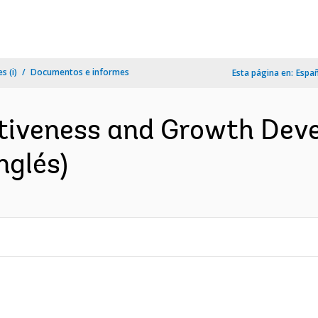
s (i)
Documentos e informes
Esta página en:
Espa
tiveness and Growth Dev
nglés)