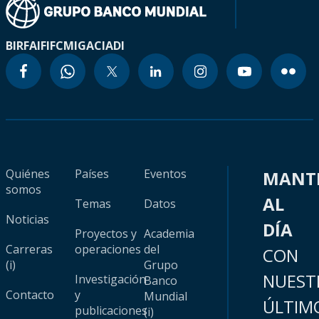
BIRF
AIF
IFC
MIGA
CIADI
Quiénes
Países
Eventos
MANT
somos
AL
Temas
Datos
Noticias
DÍA
Proyectos y
Academia
Carreras
operaciones
del
CON
(i)
Grupo
NUEST
Investigación
Banco
Contacto
y
Mundial
ÚLTIM
publicaciones
(i)