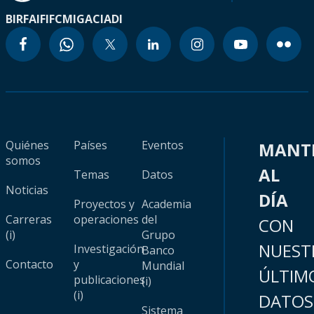
BIRF
AIF
IFC
MIGA
CIADI
Quiénes
Países
Eventos
MANT
somos
AL
Temas
Datos
Noticias
DÍA
Proyectos y
Academia
Carreras
operaciones
del
CON
(i)
Grupo
NUEST
Investigación
Banco
Contacto
y
Mundial
ÚLTIM
publicaciones
(i)
(i)
DATOS
Sistema