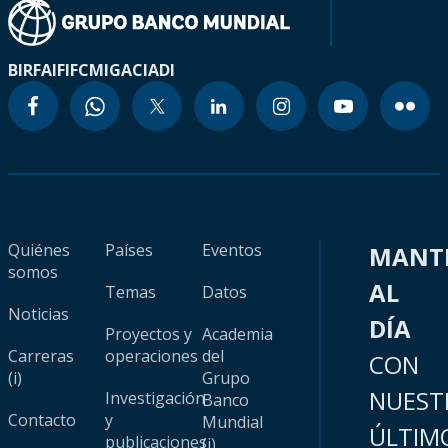
BIRF
AIF
IFC
MIGA
CIADI
Quiénes
Países
Eventos
MANT
somos
AL
Temas
Datos
Noticias
DÍA
Proyectos y
Academia
Carreras
operaciones
del
CON
(i)
Grupo
NUEST
Investigación
Banco
Contacto
y
Mundial
ÚLTIM
publicaciones
(i)