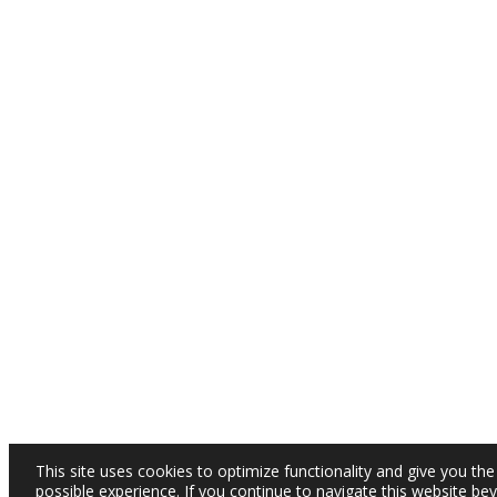
This site uses cookies to optimize functionality and give you the
possible experience. If you continue to navigate this website be