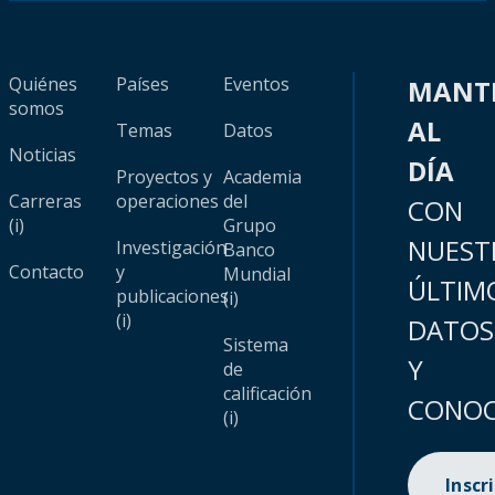
Quiénes
Países
Eventos
MANT
somos
AL
Temas
Datos
Noticias
DÍA
Proyectos y
Academia
Carreras
operaciones
del
CON
(i)
Grupo
NUEST
Investigación
Banco
Contacto
y
Mundial
ÚLTIM
publicaciones
(i)
(i)
DATOS
Sistema
Y
de
calificación
CONOC
(i)
Inscr