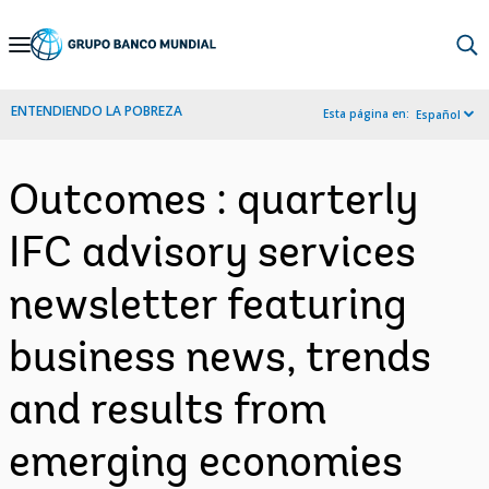
Skip
to
Main
ENTENDIENDO LA POBREZA
Esta página en:
Español
Navigation
Outcomes : quarterly
IFC advisory services
newsletter featuring
business news, trends
and results from
emerging economies