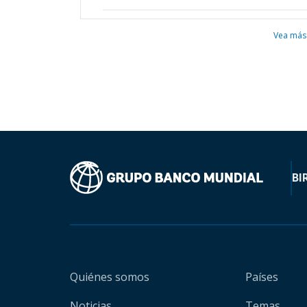
Vea más
BI
Quiénes somos
Países
Noticias
Temas