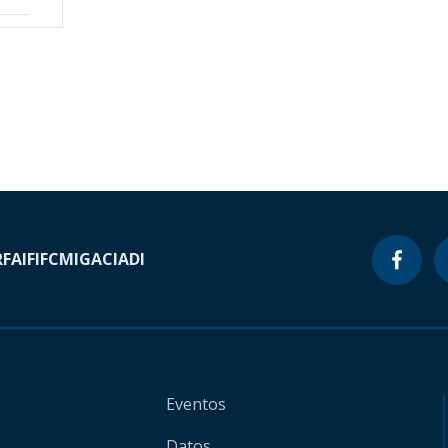
RF
AIF
IFC
MIGA
CIADI
Eventos
Datos