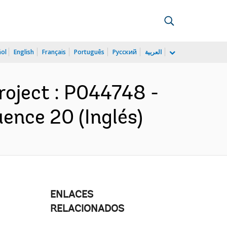
ñol
English
Français
Português
Русский
العربية
Project : P044748 -
ence 20 (Inglés)
ENLACES
RELACIONADOS