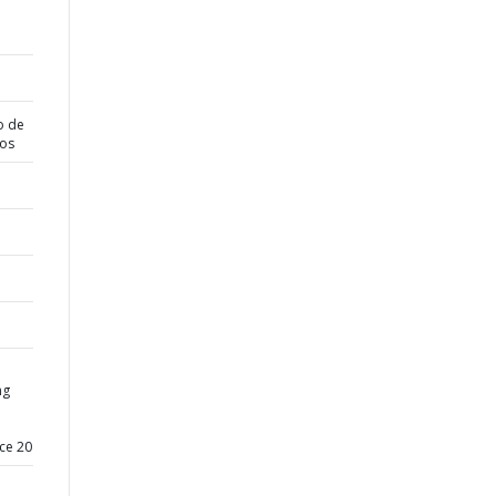
o de
dos
ng
ce 20