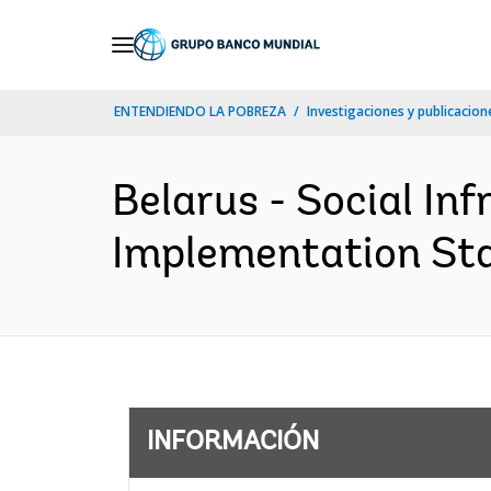
Skip
to
Main
ENTENDIENDO LA POBREZA
Investigaciones y publicacione
Navigation
Belarus - Social Inf
Implementation Sta
INFORMACIÓN