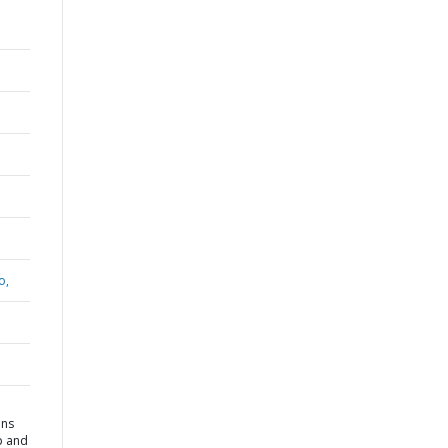
o,
ins
p and