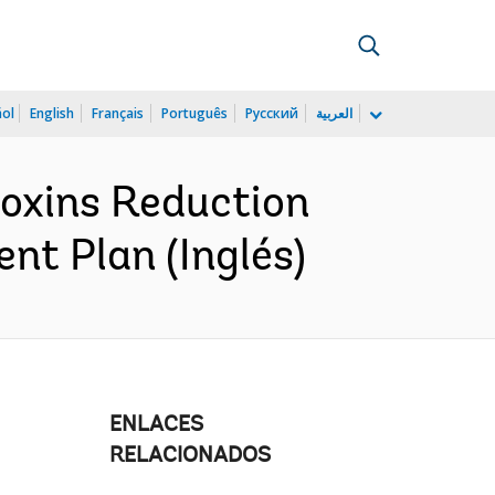
ñol
English
Français
Português
Русский
العربية
oxins Reduction
nt Plan (Inglés)
ENLACES
RELACIONADOS