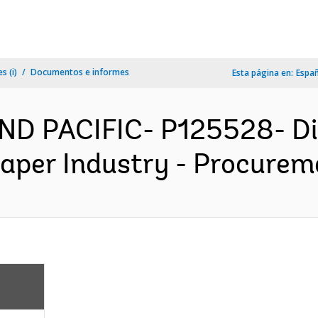
s (i)
Documentos e informes
Esta página en:
Espa
ND PACIFIC- P125528- Di
aper Industry - Procureme