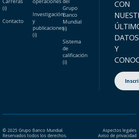
Carreras
operaciones
del
CON
(i)
Grupo
NUEST
Investigación
Banco
Contacto
y
Mundial
ÚLTIM
publicaciones
(i)
(i)
DATOS
Sistema
Y
de
calificación
CONOC
(i)
Inscr
© 2025 Grupo Banco Mundial.
Aspectos legales
Reservados todos los derechos.
Aviso de privacidad