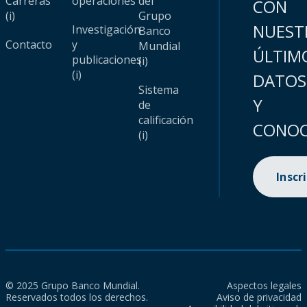
Carreras
operaciones
del
CON
(i)
Grupo
NUEST
Investigación
Banco
Contacto
y
Mundial
ÚLTIM
publicaciones
(i)
(i)
DATOS
Sistema
Y
de
calificación
CONOC
(i)
Inscr
© 2025 Grupo Banco Mundial.
Aspectos legales
Reservados todos los derechos.
Aviso de privacidad