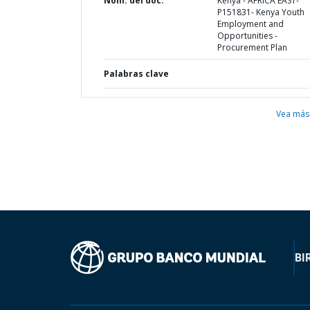
Nom. del doc.
Kenya - AFRICA EAST-
P151831- Kenya Youth
Employment and
Opportunities -
Procurement Plan
Palabras clave
Vea más
BI