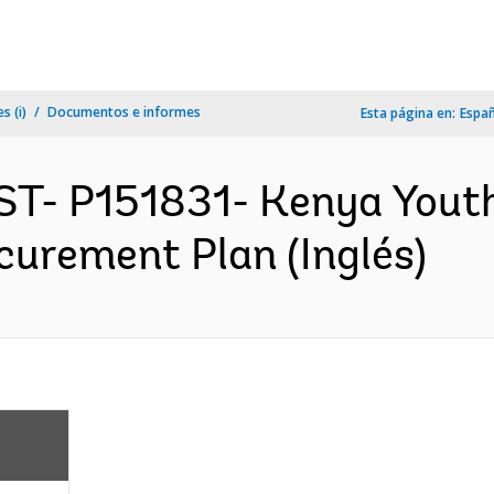
s (i)
Documentos e informes
Esta página en:
Espa
ST- P151831- Kenya Yout
curement Plan (Inglés)