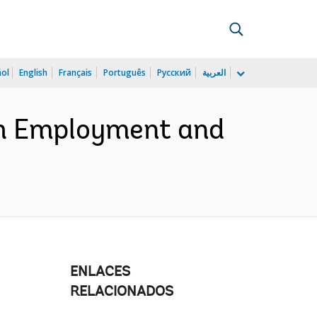
ñol
English
Français
Português
Русский
العربية
h Employment and
ENLACES
RELACIONADOS