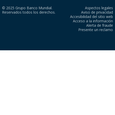
© 2025 Grupo Banco Mundial.
Aspectos legales
Reservados todos los derechos.
Aviso de privacidad
Accesibilidad del sitio web
Acceso a la información
Alerta de fraude
Presente un reclamo