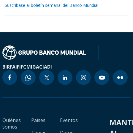
Suscríbase al boletín semanal del Banco Mundial
BIRF
AIF
IFC
MIGA
CIADI
Quiénes
Países
Eventos
MANT
somos
AL
Temas
Datos