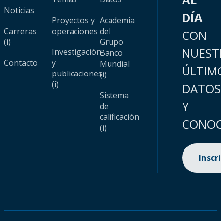
Noticias
DÍA
Proyectos y
Academia
Carreras
operaciones
del
CON
(i)
Grupo
NUEST
Investigación
Banco
Contacto
y
Mundial
ÚLTIM
publicaciones
(i)
(i)
DATOS
Sistema
Y
de
calificación
CONOC
(i)
Inscr