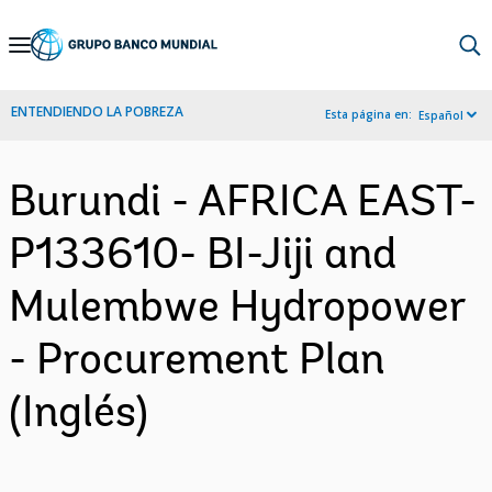
Skip
to
Main
ENTENDIENDO LA POBREZA
Esta página en:
Español
Navigation
Burundi - AFRICA EAST-
P133610- BI-Jiji and
Mulembwe Hydropower
- Procurement Plan
(Inglés)