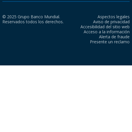
© 2025 Grupo Banco Mundial.
Aspectos legales
Reservados todos los derechos.
Aviso de privacidad
Accesibilidad del sitio web
Acceso a la información
Alerta de fraude
Presente un reclamo