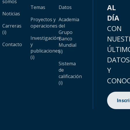
somos
AL
Temas
Datos
Noticias
DÍA
Proyectos y
Academia
Carreras
operaciones
del
CON
(i)
Grupo
NUEST
Investigación
Banco
Contacto
y
Mundial
ÚLTIM
publicaciones
(i)
(i)
DATOS
Sistema
Y
de
calificación
CONOC
(i)
Inscr