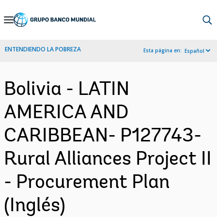
Skip
to
Main
ENTENDIENDO LA POBREZA
Esta página en:
Español
Navigation
Bolivia - LATIN
AMERICA AND
CARIBBEAN- P127743-
Rural Alliances Project II
- Procurement Plan
(Inglés)