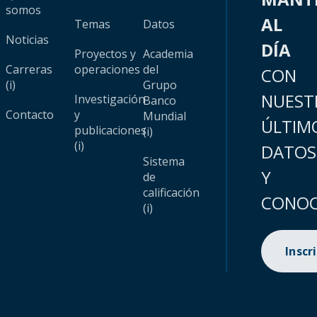
somos
AL
Temas
Datos
Noticias
DÍA
Proyectos y
Academia
Carreras
operaciones
del
CON
(i)
Grupo
NUEST
Investigación
Banco
Contacto
y
Mundial
ÚLTIM
publicaciones
(i)
(i)
DATOS
Sistema
Y
de
calificación
CONOC
(i)
Inscr