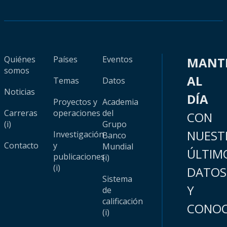
Quiénes
Países
Eventos
MANT
somos
AL
Temas
Datos
Noticias
DÍA
Proyectos y
Academia
Carreras
operaciones
del
CON
(i)
Grupo
NUEST
Investigación
Banco
Contacto
y
Mundial
ÚLTIM
publicaciones
(i)
(i)
DATOS
Sistema
Y
de
calificación
CONOC
(i)