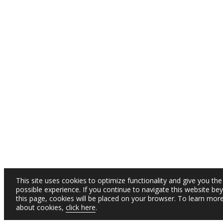
This site uses cookies to optimize functionality and give you the
possible experience. If you continue to navigate this website be
this page, cookies will be placed on your browser. To learn mor
about cookies,
click here
.