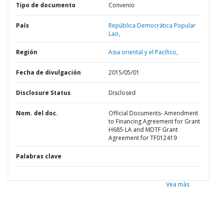
Tipo de documento
Convenio
País
República Democrática Popular
Lao,
Región
Asia oriental y el Pacífico,
Fecha de divulgación
2015/05/01
Disclosure Status
Disclosed
Nom. del doc.
Official Documents- Amendment
to Financing Agreement for Grant
H685-LA and MDTF Grant
Agreement for TF012419
Palabras clave
Vea más