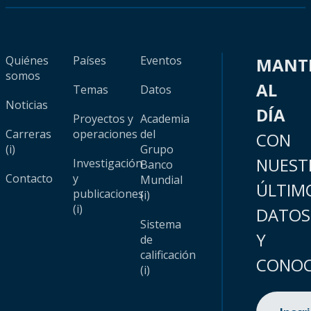
Quiénes
Países
Eventos
MANT
somos
AL
Temas
Datos
Noticias
DÍA
Proyectos y
Academia
Carreras
operaciones
del
CON
(i)
Grupo
NUEST
Investigación
Banco
Contacto
y
Mundial
ÚLTIM
publicaciones
(i)
(i)
DATOS
Sistema
Y
de
calificación
CONOC
(i)