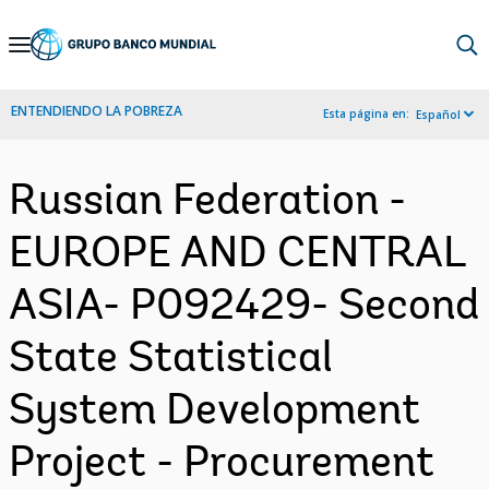
Skip
to
Main
ENTENDIENDO LA POBREZA
Esta página en:
Español
Navigation
Russian Federation -
EUROPE AND CENTRAL
ASIA- P092429- Second
State Statistical
System Development
Project - Procurement