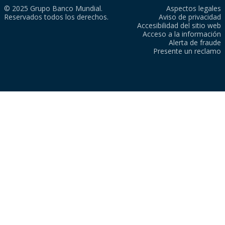
© 2025 Grupo Banco Mundial.
Aspectos legales
Reservados todos los derechos.
Aviso de privacidad
Accesibilidad del sitio web
Acceso a la información
Alerta de fraude
Presente un reclamo