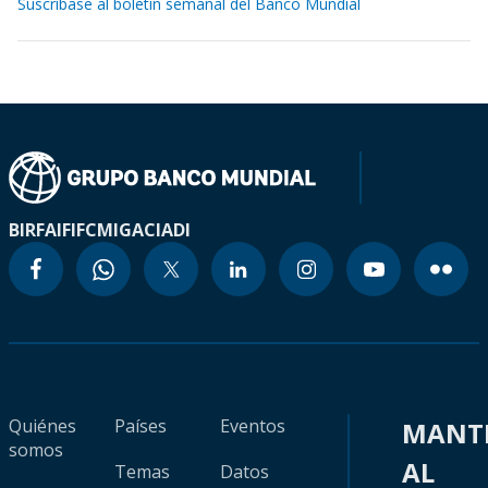
Suscríbase al boletín semanal del Banco Mundial
BIRF
AIF
IFC
MIGA
CIADI
Quiénes
Países
Eventos
MANT
somos
AL
Temas
Datos