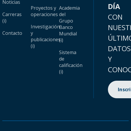
Noticias
DÍA
Proyectos y
Academia
Carreras
operaciones
del
CON
(i)
Grupo
NUEST
Investigación
Banco
Contacto
y
Mundial
ÚLTIM
publicaciones
(i)
(i)
DATOS
Sistema
Y
de
calificación
CONOC
(i)
Inscr