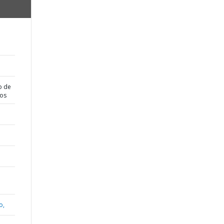
o de
dos
o,