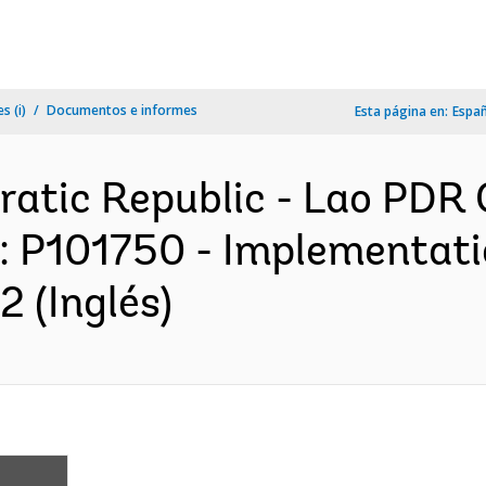
s (i)
Documentos e informes
Esta página en:
Espa
ratic Republic - Lao PDR
t : P101750 - Implementat
2 (Inglés)