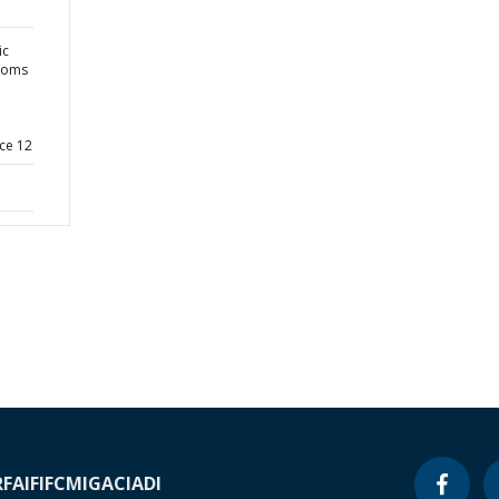
ic
stoms
ce 12
RF
AIF
IFC
MIGA
CIADI