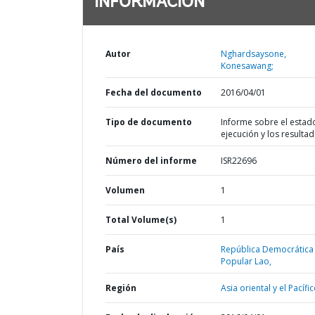
INFORMACIÓN
Autor
Nghardsaysone,
Konesawang;
Fecha del documento
2016/04/01
Tipo de documento
Informe sobre el estad
ejecución y los resulta
Número del informe
ISR22696
Volumen
1
Total Volume(s)
1
País
República Democrática
Popular Lao,
Región
Asia oriental y el Pacífic