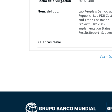
Fecha de divulgación
2016/04/01
Nom. del doc.
Lao People's Democrat
Republic - Lao PDR Cu
and Trade Facilitation
Project : P101750 -
Implementation Status
Results Report : Sequen
Palabras clave
Vea más
BI