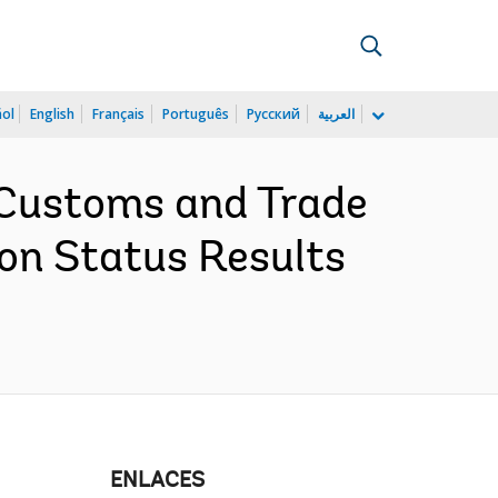
ñol
English
Français
Português
Русский
العربية
 Customs and Trade
ion Status Results
ENLACES