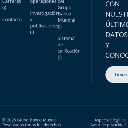
Carreras
operaciones
del
CON
(i)
Grupo
NUEST
Investigación
Banco
Contacto
y
Mundial
ÚLTIM
publicaciones
(i)
(i)
DATOS
Sistema
Y
de
calificación
CONOC
(i)
Inscr
© 2025 Grupo Banco Mundial.
Aspectos legales
Reservados todos los derechos.
Aviso de privacidad