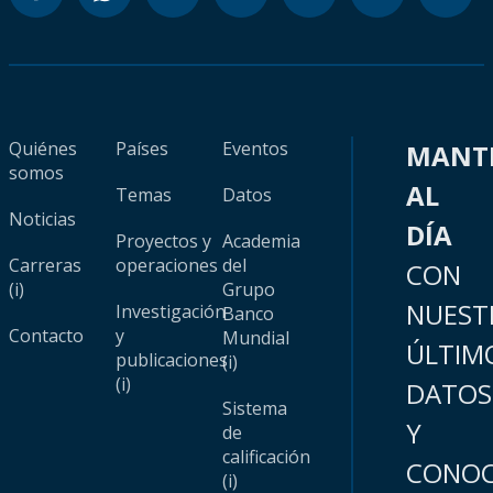
Quiénes
Países
Eventos
MANT
somos
AL
Temas
Datos
Noticias
DÍA
Proyectos y
Academia
Carreras
operaciones
del
CON
(i)
Grupo
NUEST
Investigación
Banco
Contacto
y
Mundial
ÚLTIM
publicaciones
(i)
(i)
DATOS
Sistema
Y
de
calificación
CONOC
(i)