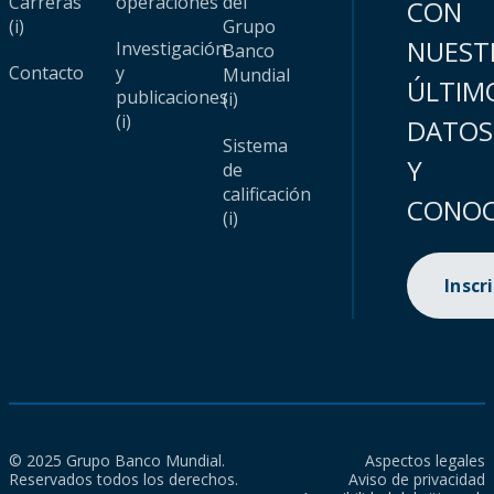
Carreras
operaciones
del
CON
(i)
Grupo
NUEST
Investigación
Banco
Contacto
y
Mundial
ÚLTIM
publicaciones
(i)
(i)
DATOS
Sistema
Y
de
calificación
CONOC
(i)
Inscr
© 2025 Grupo Banco Mundial.
Aspectos legales
Reservados todos los derechos.
Aviso de privacidad