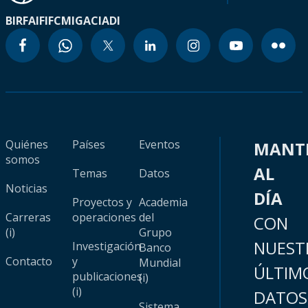
BIRF
AIF
IFC
MIGA
CIADI
Quiénes
Países
Eventos
MANT
somos
AL
Temas
Datos
Noticias
DÍA
Proyectos y
Academia
Carreras
operaciones
del
CON
(i)
Grupo
NUEST
Investigación
Banco
Contacto
y
Mundial
ÚLTIM
publicaciones
(i)
(i)
DATOS
Sistema