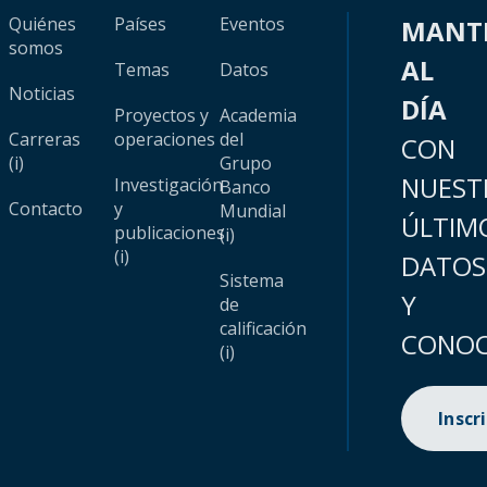
Quiénes
Países
Eventos
MANT
somos
AL
Temas
Datos
Noticias
DÍA
Proyectos y
Academia
Carreras
operaciones
del
CON
(i)
Grupo
NUEST
Investigación
Banco
Contacto
y
Mundial
ÚLTIM
publicaciones
(i)
(i)
DATOS
Sistema
Y
de
calificación
CONOC
(i)
Inscr