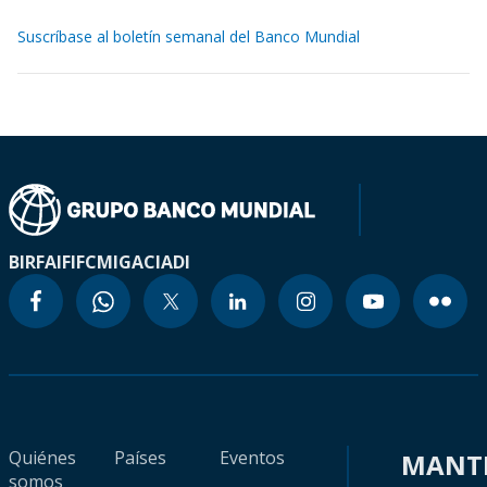
Suscríbase al boletín semanal del Banco Mundial
BIRF
AIF
IFC
MIGA
CIADI
Quiénes
Países
Eventos
MANT
somos