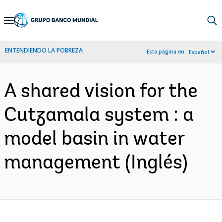
Skip
to
Main
ENTENDIENDO LA POBREZA
Esta página en:
Español
Navigation
A shared vision for the
Cutzamala system : a
model basin in water
management (Inglés)