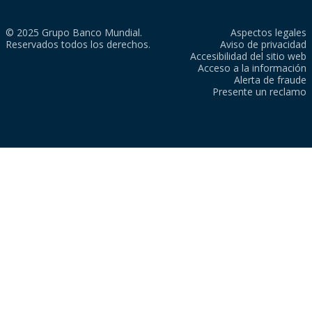
© 2025 Grupo Banco Mundial.
Aspectos legales
Reservados todos los derechos.
Aviso de privacidad
Accesibilidad del sitio web
Acceso a la información
Alerta de fraude
Presente un reclamo