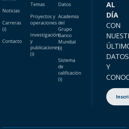
AL
Temas
Datos
Noticias
DÍA
Proyectos y
Academia
Carreras
operaciones
del
CON
(i)
Grupo
NUEST
Investigación
Banco
Contacto
y
Mundial
ÚLTIM
publicaciones
(i)
(i)
DATOS
Sistema
Y
de
calificación
CONOC
(i)
Inscr