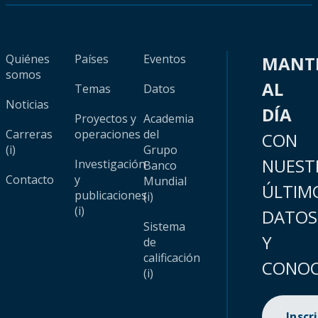
Quiénes
Países
Eventos
MANT
somos
AL
Temas
Datos
Noticias
DÍA
Proyectos y
Academia
Carreras
operaciones
del
CON
(i)
Grupo
NUEST
Investigación
Banco
Contacto
y
Mundial
ÚLTIM
publicaciones
(i)
(i)
DATOS
Sistema
Y
de
calificación
CONOC
(i)
Inscr