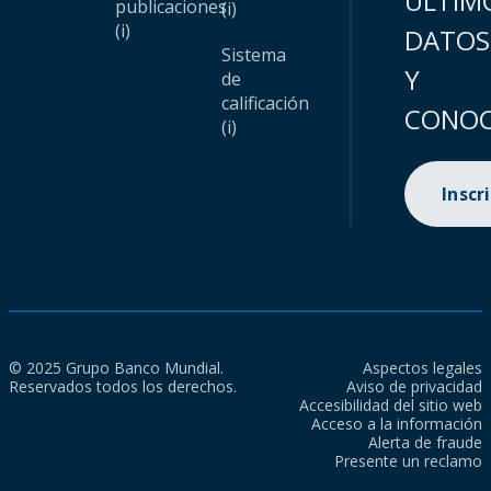
ÚLTIM
publicaciones
(i)
(i)
DATOS
Sistema
Y
de
calificación
CONOC
(i)
Inscr
© 2025 Grupo Banco Mundial.
Aspectos legales
Reservados todos los derechos.
Aviso de privacidad
Accesibilidad del sitio web
Acceso a la información
Alerta de fraude
Presente un reclamo