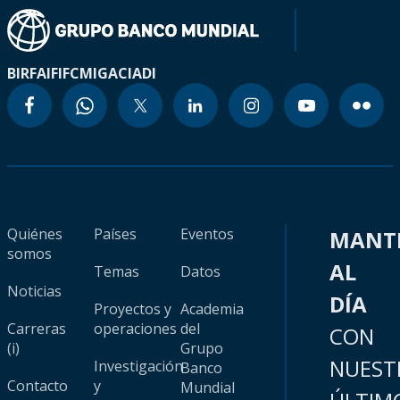
BIRF
AIF
IFC
MIGA
CIADI
Quiénes
Países
Eventos
MANT
somos
AL
Temas
Datos
Noticias
DÍA
Proyectos y
Academia
Carreras
operaciones
del
CON
(i)
Grupo
NUEST
Investigación
Banco
Contacto
y
Mundial