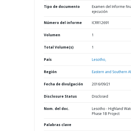
Tipo de documento
Examen del Informe fin
ejecución
Número del informe
ICRR12691
Volumen
1
Total Volume(s)
1
País
Lesotho,
Región
Eastern and Southern Af
Fecha de divulgación
2016/09/21
Disclosure Status
Disclosed
Nom. del doc.
Lesotho - Highland Wate
Phase 1B Project
Palabras clave