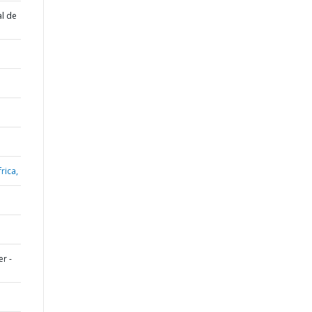
al de
rica,
r -