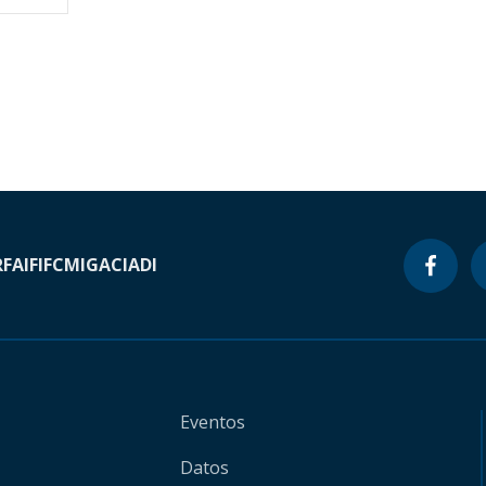
RF
AIF
IFC
MIGA
CIADI
Eventos
Datos