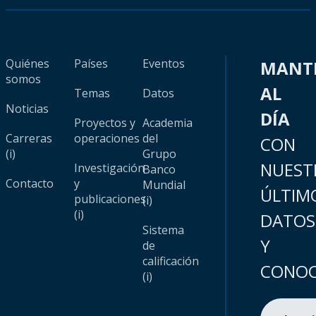
Quiénes
Países
Eventos
MANT
somos
AL
Temas
Datos
Noticias
DÍA
Proyectos y
Academia
Carreras
operaciones
del
CON
(i)
Grupo
NUEST
Investigación
Banco
Contacto
y
Mundial
ÚLTIM
publicaciones
(i)
(i)
DATOS
Sistema
Y
de
calificación
CONOC
(i)