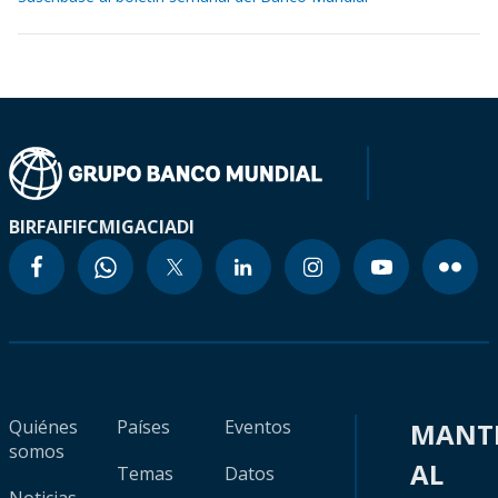
BIRF
AIF
IFC
MIGA
CIADI
Quiénes
Países
Eventos
MANT
somos
AL
Temas
Datos