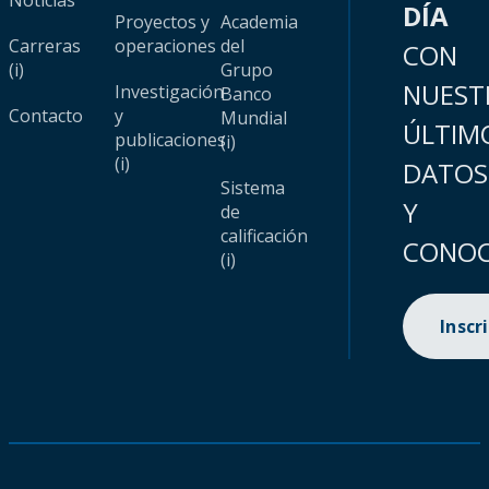
Noticias
DÍA
Proyectos y
Academia
Carreras
operaciones
del
CON
(i)
Grupo
NUEST
Investigación
Banco
Contacto
y
Mundial
ÚLTIM
publicaciones
(i)
(i)
DATOS
Sistema
Y
de
calificación
CONOC
(i)
Inscr