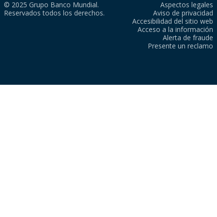
© 2025 Grupo Banco Mundial.
Aspectos legales
Reservados todos los derechos.
Aviso de privacidad
Accesibilidad del sitio web
Acceso a la información
Alerta de fraude
Presente un reclamo