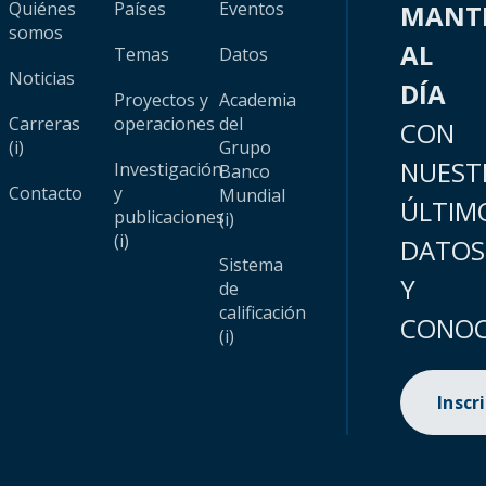
Quiénes
Países
Eventos
MANT
somos
AL
Temas
Datos
Noticias
DÍA
Proyectos y
Academia
Carreras
operaciones
del
CON
(i)
Grupo
NUEST
Investigación
Banco
Contacto
y
Mundial
ÚLTIM
publicaciones
(i)
(i)
DATOS
Sistema
Y
de
calificación
CONOC
(i)
Inscr