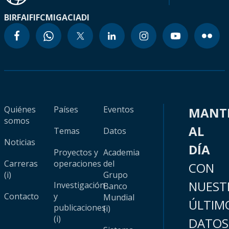
BIRF
AIF
IFC
MIGA
CIADI
Quiénes
Países
Eventos
MANT
somos
AL
Temas
Datos
Noticias
DÍA
Proyectos y
Academia
Carreras
operaciones
del
CON
(i)
Grupo
NUEST
Investigación
Banco
Contacto
y
Mundial
ÚLTIM
publicaciones
(i)
(i)
DATOS