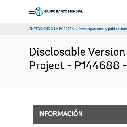
Skip
to
Main
ENTENDIENDO LA POBREZA
Investigaciones y publicacione
Navigation
Disclosable Versio
Project - P144688 -
INFORMACIÓN