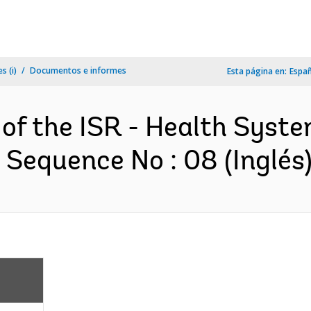
s (i)
Documentos e informes
Esta página en:
Espa
n of the ISR - Health Sys
 Sequence No : 08 (Inglés