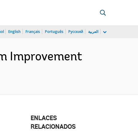
ñol
English
Français
Português
Русский
العربية
tem Improvement
)
ENLACES
RELACIONADOS