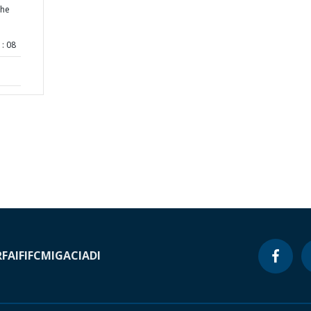
the
: 08
RF
AIF
IFC
MIGA
CIADI