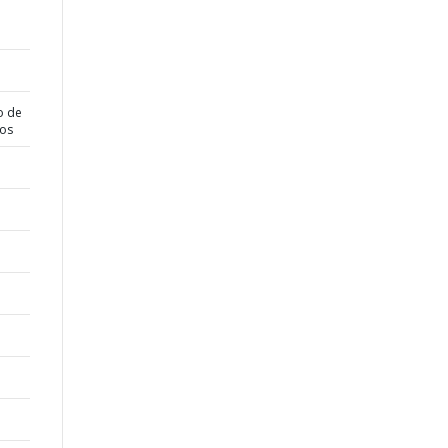
o de
dos