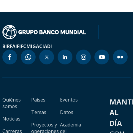
BIRF
AIF
IFC
MIGA
CIADI
Quiénes
Países
Eventos
MANT
somos
AL
Temas
Datos
Noticias
DÍA
Proyectos y
Academia
Carreras
operaciones
del