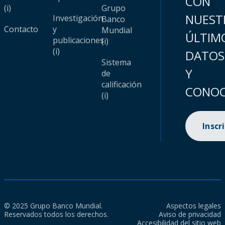
CON
(i)
Grupo
NUEST
Investigación
Banco
Contacto
y
Mundial
ÚLTIM
publicaciones
(i)
(i)
DATOS
Sistema
Y
de
calificación
CONOC
(i)
Inscr
© 2025 Grupo Banco Mundial.
Aspectos legales
Reservados todos los derechos.
Aviso de privacidad
Accesibilidad del sitio web