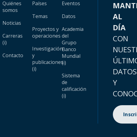
Quiénes
Países
Eventos
MANT
somos
AL
Temas
Datos
Noticias
DÍA
Proyectos y
Academia
Carreras
operaciones
del
CON
(i)
Grupo
NUEST
Investigación
Banco
Contacto
y
Mundial
ÚLTIM
publicaciones
(i)
(i)
DATOS
Sistema
Y
de
calificación
CONOC
(i)
Inscr