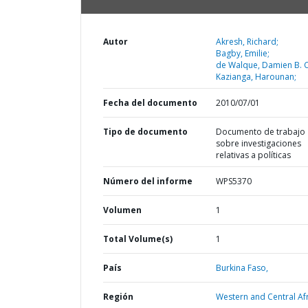
Autor
Akresh, Richard;
Bagby, Emilie;
de Walque, Damien B. C
Kazianga, Harounan;
Fecha del documento
2010/07/01
Tipo de documento
Documento de trabajo
sobre investigaciones
relativas a políticas
Número del informe
WPS5370
Volumen
1
Total Volume(s)
1
País
Burkina Faso,
Región
Western and Central Afr