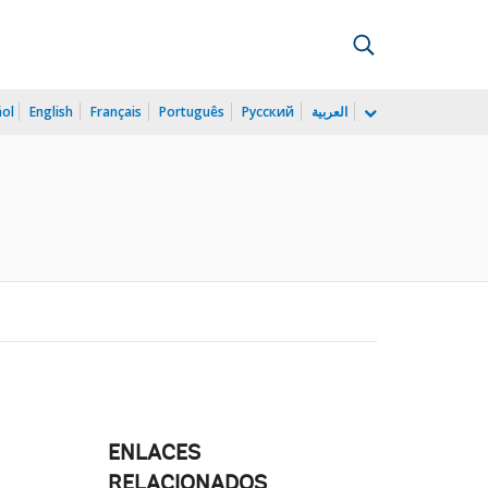
ñol
English
Français
Português
Русский
العربية
ENLACES
RELACIONADOS