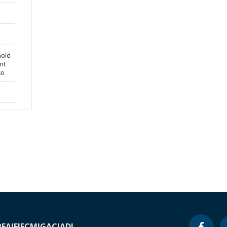
hold
nt
so
RF
AIF
IFC
MIGA
CIADI