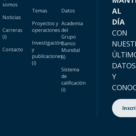
somos
AL
Temas
Datos
Noticias
DÍA
Proyectos y
Academia
Carreras
operaciones
del
CON
(i)
Grupo
NUEST
Investigación
Banco
Contacto
y
Mundial
ÚLTIM
publicaciones
(i)
(i)
DATOS
Sistema
Y
de
calificación
CONOC
(i)
Inscr