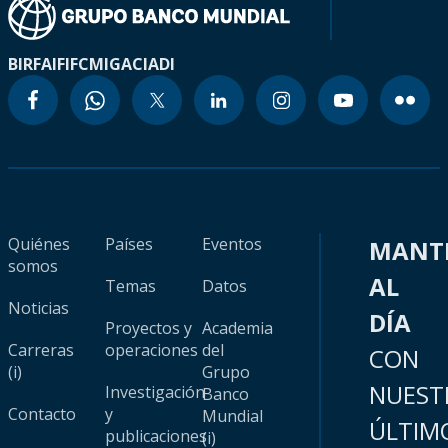
BIRF
AIF
IFC
MIGA
CIADI
Quiénes
Países
Eventos
MANT
somos
AL
Temas
Datos
Noticias
DÍA
Proyectos y
Academia
Carreras
operaciones
del
CON
(i)
Grupo
NUEST
Investigación
Banco
Contacto
y
Mundial
ÚLTIM
publicaciones
(i)