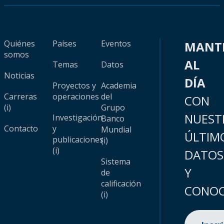
Quiénes
Países
Eventos
MANT
somos
AL
Temas
Datos
Noticias
DÍA
Proyectos y
Academia
Carreras
operaciones
del
CON
(i)
Grupo
NUEST
Investigación
Banco
Contacto
y
Mundial
ÚLTIM
publicaciones
(i)
(i)
DATOS
Sistema
Y
de
calificación
CONOC
(i)