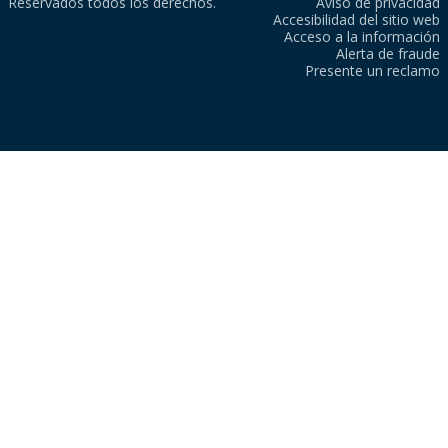
Reservados todos los derechos.
Aviso de privacidad
Accesibilidad del sitio web
Acceso a la información
Alerta de fraude
Presente un reclamo