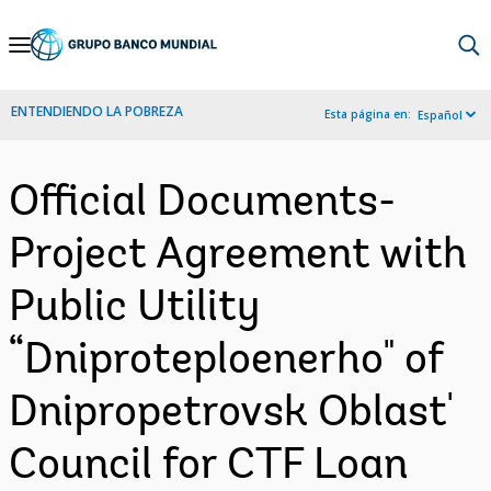
Skip
to
Main
ENTENDIENDO LA POBREZA
Esta página en:
Español
Navigation
Official Documents-
Project Agreement with
Public Utility
“Dniproteploenerho" of
Dnipropetrovsk Oblast'
Council for CTF Loan