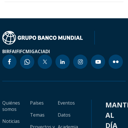
BIRF
AIF
IFC
MIGA
CIADI
Quiénes
Países
Eventos
MANT
somos
AL
Temas
Datos
Noticias
DÍA
Proyectos y
Academia