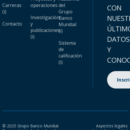
Carreras
operaciones
del
CON
(i)
Grupo
NUEST
Investigación
Banco
Contacto
y
Mundial
ÚLTIM
publicaciones
(i)
(i)
DATOS
Sistema
Y
de
calificación
CONOC
(i)
Inscr
© 2025 Grupo Banco Mundial.
Aspectos legales