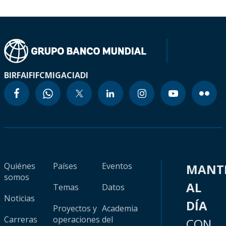
BIRF
AIF
IFC
MIGA
CIADI
Quiénes
Países
Eventos
MANT
somos
AL
Temas
Datos
Noticias
DÍA
Proyectos y
Academia
Carreras
operaciones
del
CON