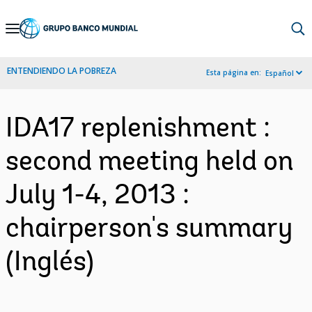
Skip
to
Main
ENTENDIENDO LA POBREZA
Esta página en:
Español
Navigation
IDA17 replenishment :
second meeting held on
July 1-4, 2013 :
chairperson's summary
(Inglés)