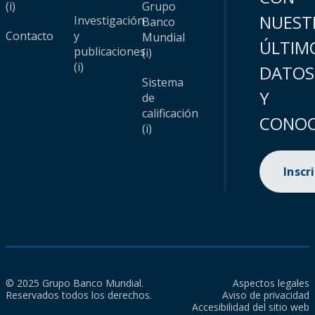
(i)
Grupo
NUEST
Investigación
Banco
Contacto
y
Mundial
ÚLTIM
publicaciones
(i)
(i)
DATOS
Sistema
Y
de
calificación
CONOC
(i)
Inscr
© 2025 Grupo Banco Mundial.
Aspectos legales
Reservados todos los derechos.
Aviso de privacidad
Accesibilidad del sitio web