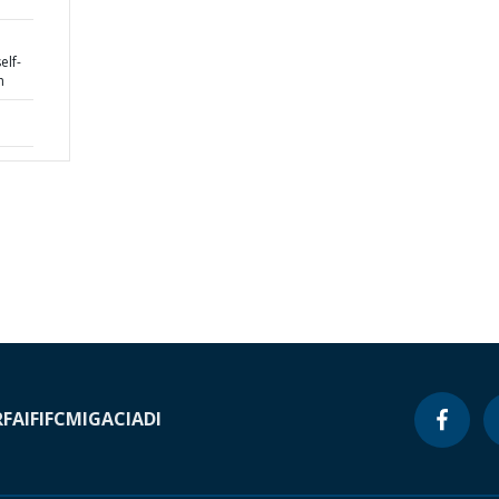
elf-
h
RF
AIF
IFC
MIGA
CIADI