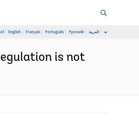
ñol
English
Français
Português
Русский
العربية
regulation is not