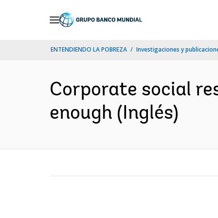
Skip
to
Main
ENTENDIENDO LA POBREZA
Investigaciones y publicacione
Navigation
Corporate social res
enough (Inglés)