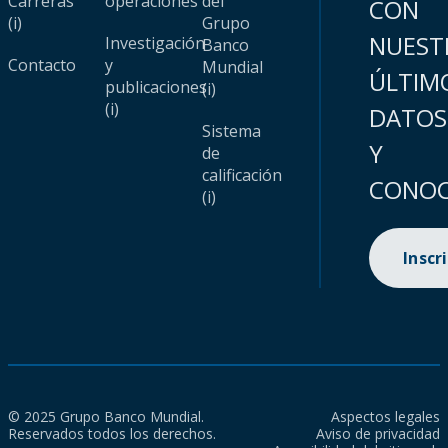
Carreras
operaciones
del
CON
(i)
Grupo
NUEST
Investigación
Banco
Contacto
y
Mundial
ÚLTIM
publicaciones
(i)
(i)
DATOS
Sistema
Y
de
calificación
CONOC
(i)
Inscr
© 2025 Grupo Banco Mundial.
Aspectos legales
Reservados todos los derechos.
Aviso de privacidad