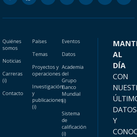
Quiénes
Países
Eventos
MANT
somos
AL
Temas
Datos
Noticias
DÍA
Proyectos y
Academia
Carreras
operaciones
del
CON
(i)
Grupo
NUEST
Investigación
Banco
Contacto
y
Mundial
ÚLTIM
publicaciones
(i)
(i)
DATOS
Sistema
Y
de
calificación
CONOC
(i)