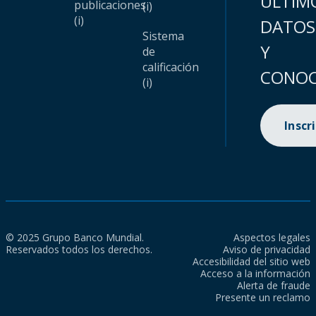
ÚLTIM
publicaciones
(i)
(i)
DATOS
Sistema
Y
de
calificación
CONOC
(i)
Inscr
© 2025 Grupo Banco Mundial.
Aspectos legales
Reservados todos los derechos.
Aviso de privacidad
Accesibilidad del sitio web
Acceso a la información
Alerta de fraude
Presente un reclamo