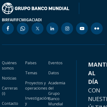
BIRF
AIF
IFC
MIGA
CIADI
Quiénes
Países
Eventos
MANT
somos
AL
Temas
Datos
Noticias
DÍA
Proyectos y
Academia
Carreras
operaciones
del
CON
(i)
Grupo
NUEST
Investigación
Banco
Contacto
y
Mundial