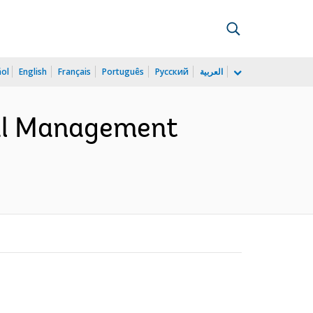
ñol
English
Français
Português
Русский
العربية
cial Management