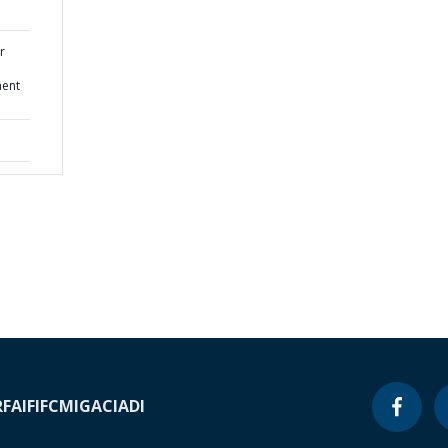
r
ent
RF
AIF
IFC
MIGA
CIADI